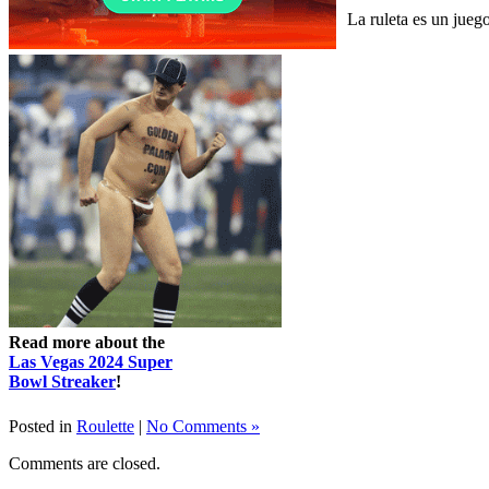
La ruleta es un jueg
Read more about the
Las Vegas 2024 Super
Bowl Streaker
!
Posted in
Roulette
|
No Comments »
Comments are closed.