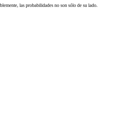
ablemente, las probabilidades no son sólo de su lado.