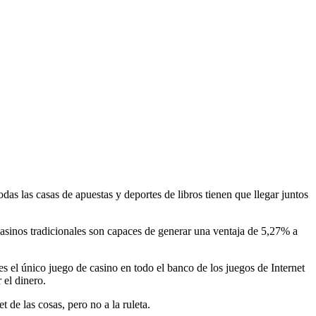
das las casas de apuestas y deportes de libros tienen que llegar juntos
casinos tradicionales son capaces de generar una ventaja de 5,27% a
 el único juego de casino en todo el banco de los juegos de Internet
 el dinero.
 de las cosas, pero no a la ruleta.