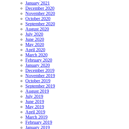
January 2021
December 2020
November 2020
October 2020
September 2020
August 2020
July 2020
June 2020
May 2020
April 2020
March 2020
February 2020
January 2020
December 2019
November 2019
October 2019
September 2019
August 2019
July 2019
June 2019
May 2019
April 2019
March 2019
February 2019
January 2019