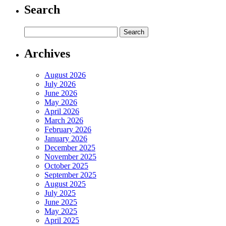
Search
Archives
August 2026
July 2026
June 2026
May 2026
April 2026
March 2026
February 2026
January 2026
December 2025
November 2025
October 2025
September 2025
August 2025
July 2025
June 2025
May 2025
April 2025