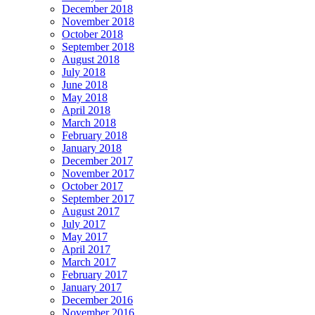
December 2018
November 2018
October 2018
September 2018
August 2018
July 2018
June 2018
May 2018
April 2018
March 2018
February 2018
January 2018
December 2017
November 2017
October 2017
September 2017
August 2017
July 2017
May 2017
April 2017
March 2017
February 2017
January 2017
December 2016
November 2016