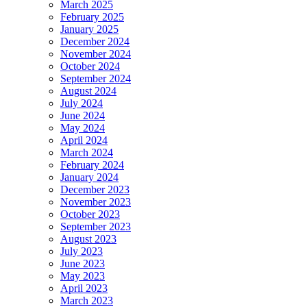
March 2025
February 2025
January 2025
December 2024
November 2024
October 2024
September 2024
August 2024
July 2024
June 2024
May 2024
April 2024
March 2024
February 2024
January 2024
December 2023
November 2023
October 2023
September 2023
August 2023
July 2023
June 2023
May 2023
April 2023
March 2023