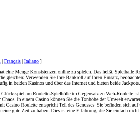
l
|
Français
|
Italiano
]
hat eine Menge Konsistenzen online zu spielen. Das heißt, Spielhalle Ro
 die gleichen: Verwenden Sie Ihre Bankroll auf Ihren Einsatz, beobacht
ig in beiden Kasinos und über das Internet und bieten beide Jackpots.
 Glücksspiel am Roulette-Spielhölle im Gegensatz zu Web-Roulette ist 
 Chaos. In einem Casino können Sie die Tonhöhe der Umwelt erwarten, d
t Casino Roulette entspricht Teil des Genusses. Sie befinden sich auf 
m eine gute Zeit zu haben. Dies ist eine Erfahrung, die Sie einfach nich