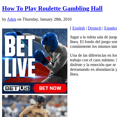
How To Play Roulette Gambling Hall
by
Aden
on Thursday, January 28th, 2010
[
English
|
Deutsch
|
Españo
Jugar a la ruleta sala de jue
línea. El fondo del juego son
comúnmente los mismos tanto
Una de las diferencias en los
trabajo con el caos mínimo. 
disfrute y la emoción que se 
derramando en abundancia y l
línea.