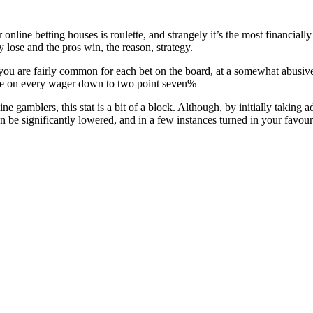
online betting houses is roulette, and strangely it’s the most financially
 lose and the pros win, the reason, strategy.
t you are fairly common for each bet on the board, at a somewhat abusi
dge on every wager down to two point seven%
line gamblers, this stat is a bit of a block. Although, by initially tak
an be significantly lowered, and in a few instances turned in your favour