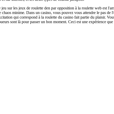
 jeu sur les jeux de roulette den par opposition à la roulette web est l'a
 le chaos minime. Dans un casino, vous pouvez vous attendre le pas de 
excitation qui correspond à la roulette du casino fait partie du plaisir. Vo
oueurs sont là pour passer un bon moment. Ceci est une expérience que 