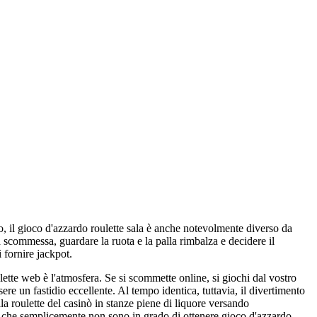
o, il gioco d'azzardo roulette sala è anche notevolmente diverso da
 scommessa, guardare la ruota e la palla rimbalza e decidere il
i fornire jackpot.
lette web è l'atmosfera. Se si scommette online, si giochi dal vostro
re un fastidio eccellente. Al tempo identica, tuttavia, il divertimento
lla roulette del casinò in stanze piene di liquore versando
 che semplicemente non sono in grado di ottenere gioco d'azzardo