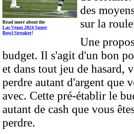
des moyens 
sur la roule
Read more about the
Las Vegas 2024 Super
Bowl Streaker
!
Une proposi
budget. Il s'agit d'un bon p
et dans tout jeu de hasard, 
perdre autant d'argent que v
avec. Cette pré-établir le b
autant de cash que vous ête
perdre.