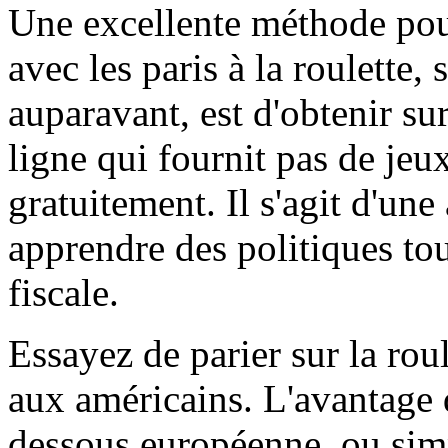
Une excellente méthode pour
avec les paris à la roulette,
auparavant, est d'obtenir sur
ligne qui fournit pas de jeux
gratuitement. Il s'agit d'un
apprendre des politiques to
fiscale.
Essayez de parier sur la ro
aux américains. L'avantage d
dessous européenne, ou simpl