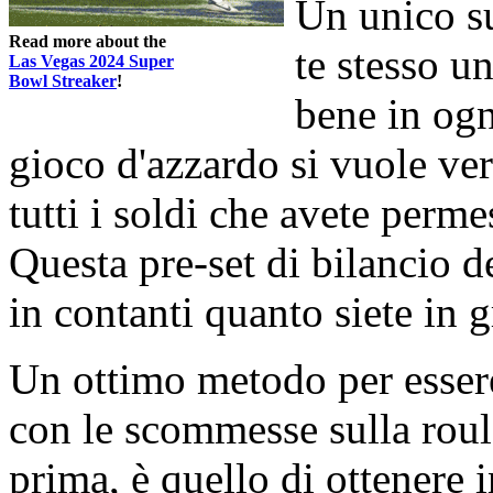
Un unico su
Read more about the
te stesso u
Las Vegas 2024 Super
Bowl Streaker
!
bene in ogn
gioco d'azzardo si vuole ve
tutti i soldi che avete perm
Questa pre-set di bilancio 
in contanti quanto siete in 
Un ottimo metodo per essere
con le scommesse sulla roul
prima, è quello di ottenere i