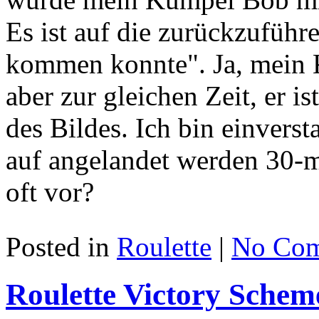
Es ist auf die zurückzuführe
kommen konnte". Ja, mein K
aber zur gleichen Zeit, er i
des Bildes. Ich bin einvers
auf angelandet werden 30-m
oft vor?
Posted in
Roulette
|
No Com
Roulette Victory Schem