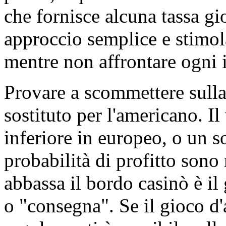
che fornisce alcuna tassa gi
approccio semplice e stimol
mentre non affrontare ogni i
Provare a scommettere sull
sostituto per l'americano. I
inferiore in europeo, o un s
probabilità di profitto sono
abbassa il bordo casinò è il
o "consegna". Se il gioco d