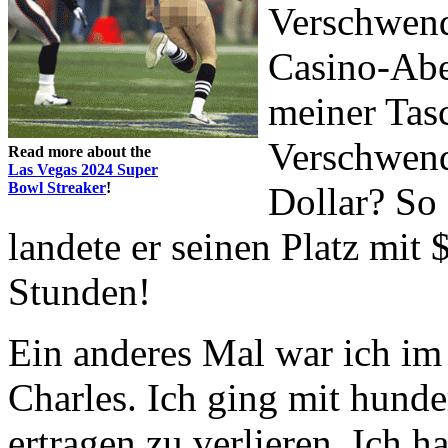
Verschwend
Casino-Abe
meiner Tasc
Verschwend
Read more about the
Las Vegas 2024 Super
Bowl Streaker
!
Dollar? So
landete er seinen Platz mit 
Stunden!
Ein anderes Mal war ich i
Charles. Ich ging mit hunder
ertragen zu verlieren. Ich h