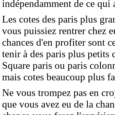
indépendamment de ce qui ar
Les cotes des paris plus gra
vous puissiez rentrer chez e
chances d'en profiter sont c
tenir à des paris plus petit
Square paris ou paris colon
mais cotes beaucoup plus fa
Ne vous trompez pas en cro
que vous avez eu de la chan