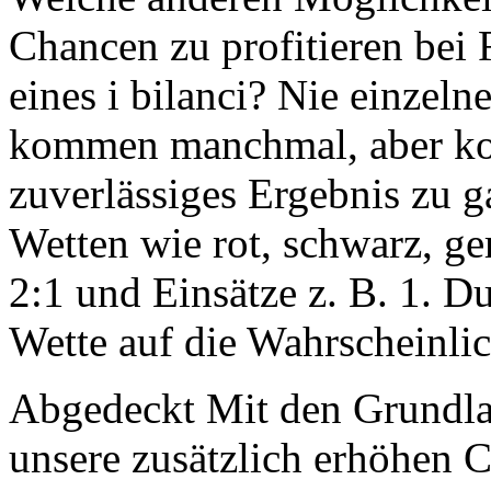
Chancen zu profitieren bei R
eines i bilanci? Nie einzeln
kommen manchmal, aber ko
zuverlässiges Ergebnis zu g
Wetten wie rot, schwarz, ge
2:1 und Einsätze z. B. 1. Du
Wette auf die Wahrscheinlic
Abgedeckt Mit den Grundla
unsere zusätzlich erhöhen C