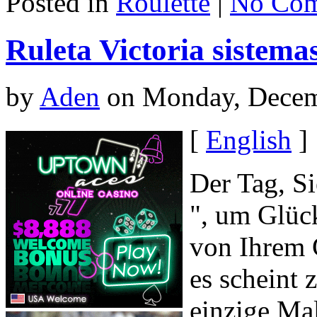
Posted in
Roulette
|
No Com
Ruleta Victoria sistema
by
Aden
on Monday, Decem
[
English
]
Der Tag, Si
", um Glück
von Ihrem G
es scheint 
einzige Mal