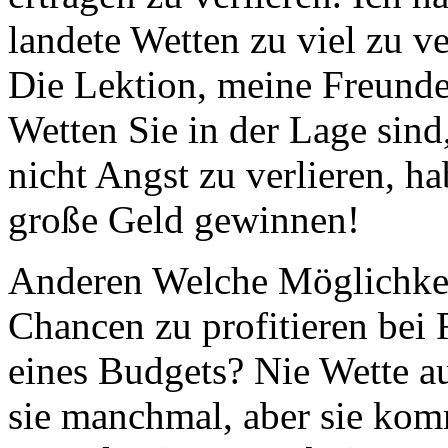
landete Wetten zu viel zu v
Die Lektion, meine Freunde
Wetten Sie in der Lage sin
nicht Angst zu verlieren, h
große Geld gewinnen!
Anderen Welche Möglichkei
Chancen zu profitieren bei R
eines Budgets? Nie Wette a
sie manchmal, aber sie kom