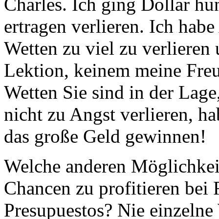
Charles. Ich ging Dollar hun
ertragen verlieren. Ich habe
Wetten zu viel zu verlieren
Lektion, keinem meine Freu
Wetten Sie sind in der Lag
nicht zu Angst verlieren, h
das große Geld gewinnen!
Welche anderen Möglichkei
Chancen zu profitieren bei R
Presupuestos? Nie einzelne 