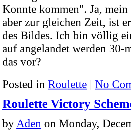
Konnte kommen". Ja, mein 
aber zur gleichen Zeit, ist 
des Bildes. Ich bin völlig e
auf angelandet werden 30-m
das vor?
Posted in
Roulette
|
No Com
Roulette Victory Schem
by
Aden
on Monday, Decem