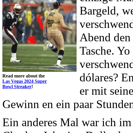
Bargeld, we
verschwend
Abend den 
Tasche. Yo
verschwen
dólares? En
Read more about the
Las Vegas 2024 Super
Bowl Streaker
!
er mit sein
Gewinn en ein paar Stunde
Ein anderes Mal war ich i