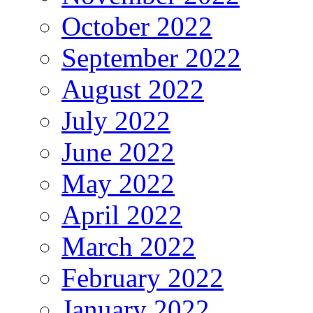
October 2022
September 2022
August 2022
July 2022
June 2022
May 2022
April 2022
March 2022
February 2022
January 2022