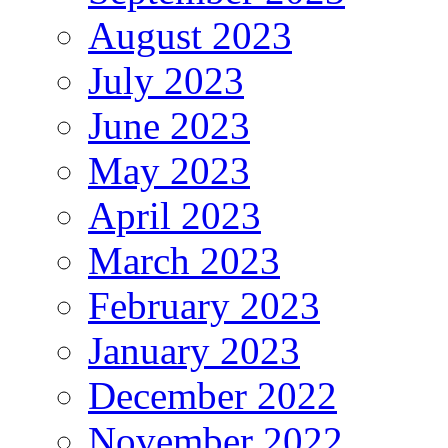
August 2023
July 2023
June 2023
May 2023
April 2023
March 2023
February 2023
January 2023
December 2022
November 2022