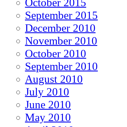
October 2015
September 2015
December 2010
November 2010
October 2010
September 2010
August 2010
July 2010
June 2010
May 2010