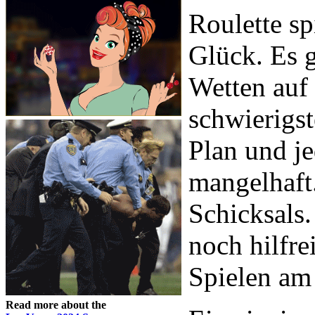
Roulette sp
Glück. Es g
Wetten auf 
schwierigs
Plan und je
mangelhaft.
Schicksals.
noch hilfre
Spielen am
Read more about the