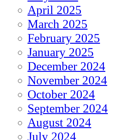
April 2025
March 2025
February 2025
January 2025
December 2024
November 2024
October 2024
September 2024
August 2024
July 2024