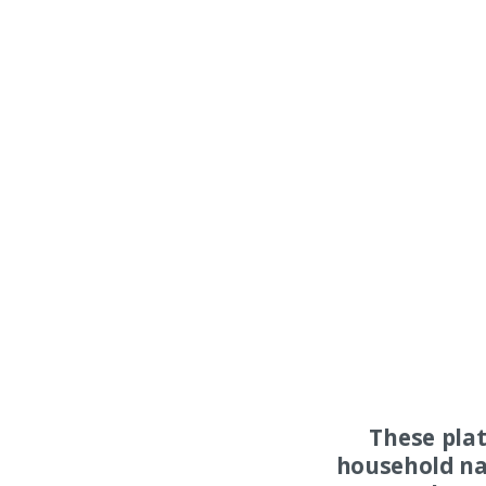
These pla
household na