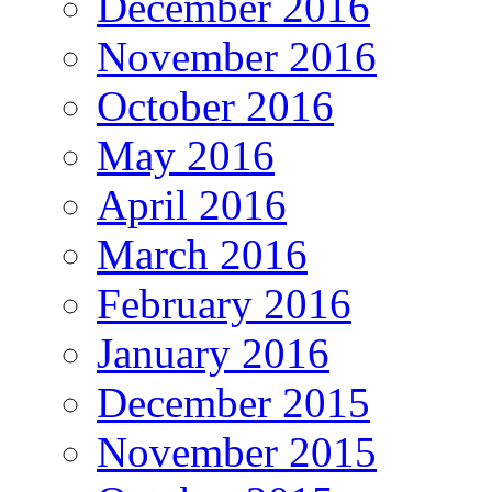
December 2016
November 2016
October 2016
May 2016
April 2016
March 2016
February 2016
January 2016
December 2015
November 2015