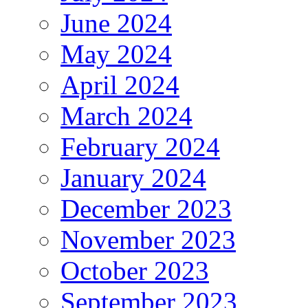
June 2024
May 2024
April 2024
March 2024
February 2024
January 2024
December 2023
November 2023
October 2023
September 2023