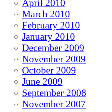
April 2010
March 2010
February 2010
January 2010
December 2009
November 2009
October 2009
June 2009
September 2008
November 2007