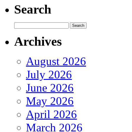
Search
Archives
August 2026
July 2026
June 2026
May 2026
April 2026
March 2026